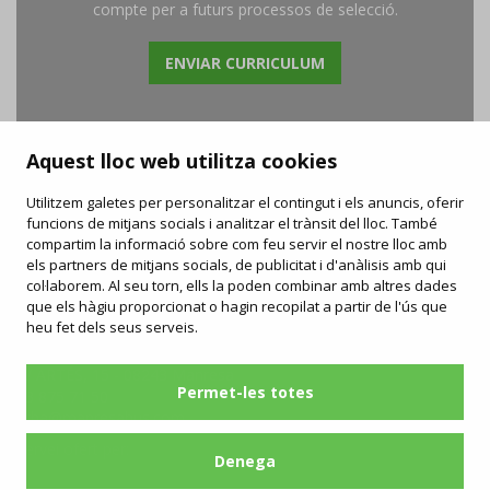
compte per a futurs processos de selecció.
ENVIAR CURRICULUM
Aquest lloc web utilitza cookies
Utilitzem galetes per personalitzar el contingut i els anuncis, oferir
funcions de mitjans socials i analitzar el trànsit del lloc. També
FAQ
compartim la informació sobre com feu servir el nostre lloc amb
/
Drets i deures
/
Carta de serveis
/
Enllaços d'interès
/
Objectes perduts
els partners de mitjans socials, de publicitat i d'anàlisis amb qui
/
Ofertes de feina
/
Informació publicitat
col·laborem. Al seu torn, ells la poden combinar amb altres dades
que els hàgiu proporcionat o hagin recopilat a partir de l'ús que
Contacta
Segueix-nos
heu fet dels seus serveis.
manresabus.com
C/ ARTÉS, 15 - 08243 Manresa
Permet-les totes
93 875 71 50
urba@manresabus.com
Servei ofert per:
Denega