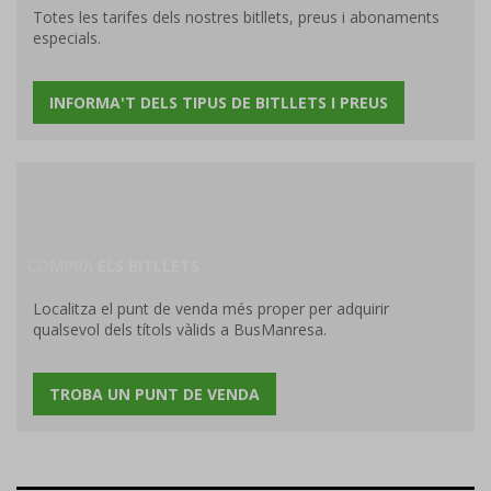
Totes les tarifes dels nostres bitllets, preus i abonaments
especials.
INFORMA'T DELS TIPUS DE BITLLETS I PREUS
COMPRA
ELS BITLLETS
Localitza el punt de venda més proper per adquirir
qualsevol dels títols vàlids a BusManresa.
TROBA UN PUNT DE VENDA