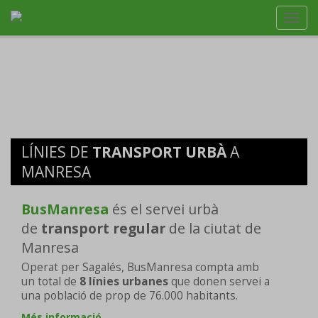
Toggl
navig
LÍNIES DE
TRANSPORT URBÀ
A
MANRESA
BusManresa
és el servei urbà
de
transport regular
de la ciutat de
Manresa
Operat per Sagalés, BusManresa compta amb
un total de
8 línies urbanes
que donen servei a
una població de prop de 76.000 habitants.
Més informació