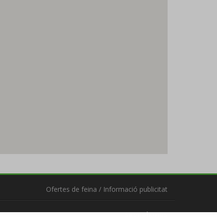
Ofertes de feina
/
Informació publicitat
Segueix-nos