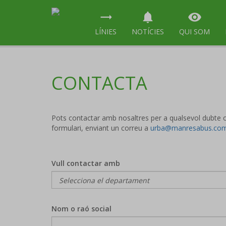
trending_flat
notifications
visibility
LÍNIES
NOTÍCIES
QUI SOM
CONTACTA
Pots contactar amb nosaltres per a qualsevol dubte o
formulari, enviant un correu a
urba@manresabus.co
Vull contactar amb
Nom o raó social