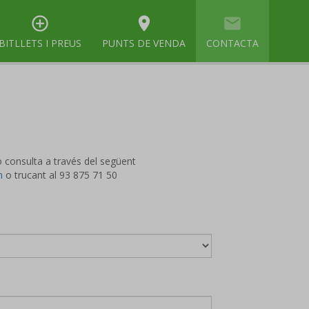
control_point
room
mail
BITLLETS I PREUS
PUNTS DE VENDA
CONTACTA
 consulta a través del següent
m
o trucant al 93 875 71 50