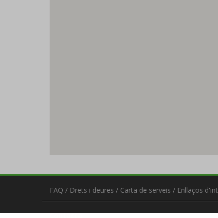
FAQ
/
Drets i deures
/
Carta de serveis
/
Enllaços d'in
Contacta