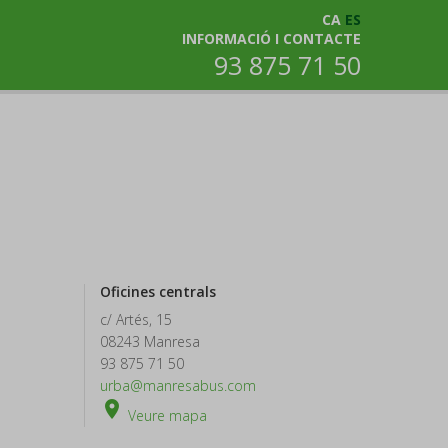
CA
ES
INFORMACIÓ I CONTACTE
93 875 71 50
Oficines centrals
c/ Artés, 15
08243 Manresa
93 875 71 50
urba@manresabus.com
room
Veure mapa