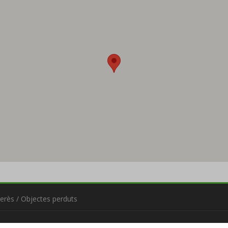
terès
/
Objectes perduts