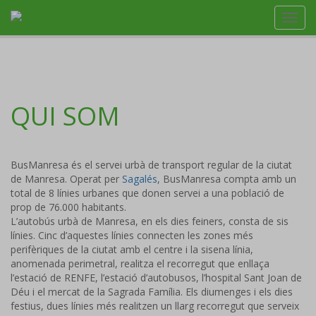
Toggl
navig
QUI SOM
BusManresa és el servei urbà de transport regular de la ciutat
de Manresa. Operat per
Sagalés
, BusManresa compta amb un
total de 8 línies urbanes que donen servei a una població de
prop de 76.000 habitants.
L’autobús urbà de Manresa, en els dies feiners, consta de sis
línies. Cinc d’aquestes línies connecten les zones més
perifèriques de la ciutat amb el centre i la sisena línia,
anomenada perimetral, realitza el recorregut que enllaça
l’estació de RENFE, l’estació d’autobusos, l’hospital Sant Joan de
Déu i el mercat de la Sagrada Família. Els diumenges i els dies
festius, dues línies més realitzen un llarg recorregut que serveix