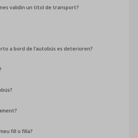
nes validin un títol de transport?
orto a bord de l’autobús es deterioren?
?
tobús?
rdament?
u fill o filla?