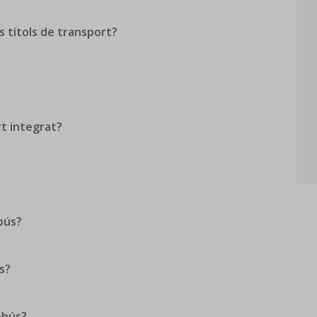
 títols de transport?
rt integrat?
bús?
s?
obús?