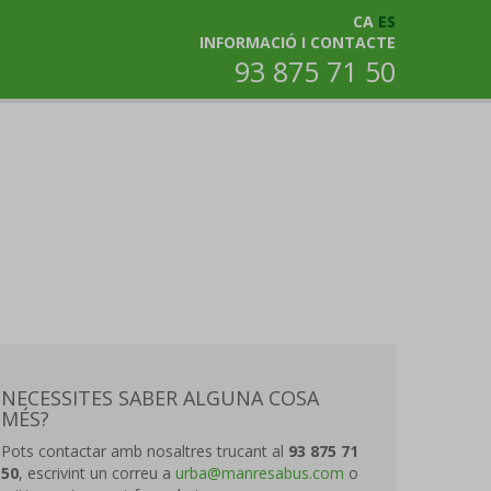
CA
ES
INFORMACIÓ I CONTACTE
93 875 71 50
NECESSITES SABER ALGUNA COSA
MÉS?
Pots contactar amb nosaltres trucant al
93 875 71
50
, escrivint un correu a
urba@manresabus.com
o