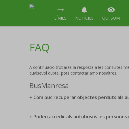
trending_flat
notifications
visibility
LÍNIES
NOTÍCIES
QUI SOM
FAQ
A continuació trobaràs la resposta a les consultes m
qualsevol dubte, pots contactar amb nosaltres.
BusManresa
Com puc recuperar objectes perduts als a
Poden accedir als autobusos les persones 