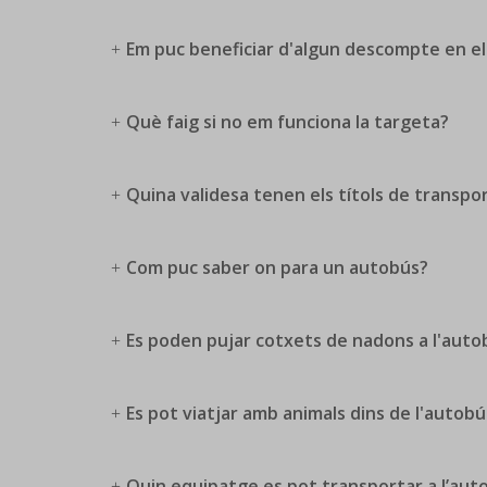
Em puc beneficiar d'algun descompte en els
Què faig si no em funciona la targeta?
Quina validesa tenen els títols de transpo
Com puc saber on para un autobús?
Es poden pujar cotxets de nadons a l'auto
Es pot viatjar amb animals dins de l'autobú
Quin equipatge es pot transportar a l’aut