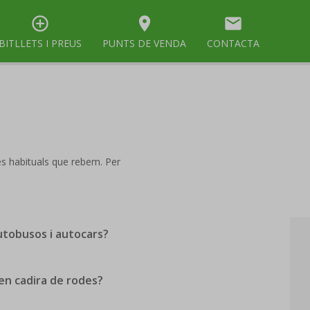
control_point
room
mail
BITLLETS I PREUS
PUNTS DE VENDA
CONTACTA
és habituals que rebem. Per
utobusos i autocars?
en cadira de rodes?