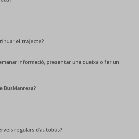
tinuar el trajecte?
manar informació, presentar una queixa o fer un
de BusManresa?
erveis regulars d’autobús?