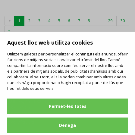
«
1
2
3
4
5
6
7
8
...
29
30
»
Aquest lloc web utilitza cookies
Utilitzem galetes per personalitzar el contingut i els anuncis, oferir
funcions de mitjans socials i analitzar el trànsit del lloc. També
FAQ
compartim la informació sobre com feu servir el nostre lloc amb
/
Drets i deures
/
Carta de serveis
/
Enllaços d'interès
/
Objectes perduts
els partners de mitjans socials, de publicitat i d'anàlisis amb qui
/
Ofertes de feina
/
Informació publicitat
col·laborem. Al seu torn, ells la poden combinar amb altres dades
que els hàgiu proporcionat o hagin recopilat a partir de l'ús que
Contacta
Segueix-nos
heu fet dels seus serveis.
manresabus.com
C/ ARTÉS, 15 - 08243 Manresa
Permet-les totes
93 875 71 50
urba@manresabus.com
Servei ofert per:
Denega