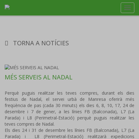
Toggl
navig
TORNA A NOTÍCIES
MÉS SERVEIS AL NADAL
Perquè puguis realitzar les teves compres, durant els dies
festius de Nadal, el servei urbà de Manresa oferirà més
freqüència de pas (cada 30 minuts) els dies 6, 8, 10, 17, 24 de
desembre i 7 de gener, a les línies FB (Balconada), L7 (La
Parada) i L8 (Perimetral-Estació) perquè puguis realitzar les
teves compres de Nadal.
Els dies 24 i 31 de desembre les línies FB (Balconada), L7 (La
Parada) i L8 (Perimetral-Estació) realitzarà expedicions