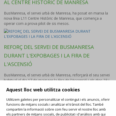
AL CENTRE HISTÒRIC DE MANRESA
BusManresa, el servei urbà de Manresa, ha posat en marxa la
nova línia L11 Centre Històric de Manresa, que comença a
operar com a prova pilot de sis mesos.
REFORÇ DEL SERVEI DE BUSMANRESA
DURANT L'EXPOBAGES I LA FIRA DE
L'ASCENSIÓ
BusManresa, el servei urbà de Manresa, reforçarà el seu servei
habitual el dia 17 de maig per la Fira de l'Ascensió i els dies 23 i
24 de maig per l'ExpoBages.
Aquest lloc web utilitza cookies
Utilitzem galetes per personalitzar el contingut i els anuncis, oferir
funcions de mitjans socials i analitzar el trànsit del lloc. També
FAQ
compartim la informació sobre com feu servir el nostre lloc amb
/
Drets i deures
/
Carta de serveis
/
Enllaços d'interès
/
Objectes perduts
els partners de mitjans socials, de publicitat i d'anàlisis amb qui
/
Ofertes de feina
/
Informació publicitat