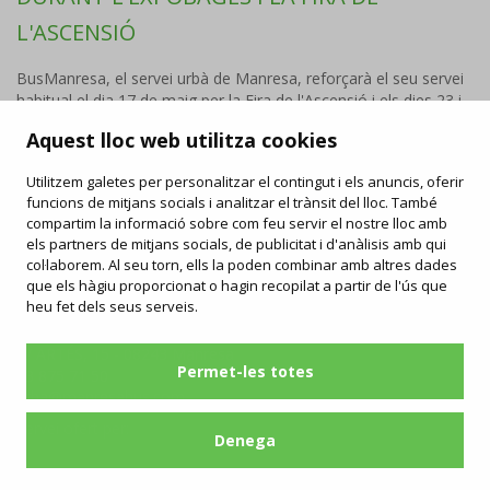
L'ASCENSIÓ
BusManresa, el servei urbà de Manresa, reforçarà el seu servei
habitual el dia 17 de maig per la Fira de l'Ascensió i els dies 23 i
24 de maig per l'ExpoBages.
Aquest lloc web utilitza cookies
Utilitzem galetes per personalitzar el contingut i els anuncis, oferir
funcions de mitjans socials i analitzar el trànsit del lloc. També
FAQ
compartim la informació sobre com feu servir el nostre lloc amb
/
Drets i deures
/
Carta de serveis
/
Enllaços d'interès
/
Objectes perduts
els partners de mitjans socials, de publicitat i d'anàlisis amb qui
/
Ofertes de feina
/
Informació publicitat
col·laborem. Al seu torn, ells la poden combinar amb altres dades
que els hàgiu proporcionat o hagin recopilat a partir de l'ús que
Contacta
Segueix-nos
heu fet dels seus serveis.
manresabus.com
C/ ARTÉS, 15 - 08243 Manresa
Permet-les totes
93 875 71 50
urba@manresabus.com
Servei ofert per:
Denega
Condicions generals i política de