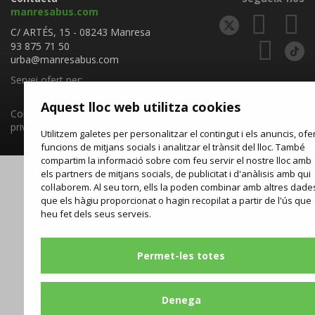
manresabus.com
C/ ARTÉS, 15 - 08243 Manresa
93 875 71 50
urba@manresabus.com
Servei ofert per:
Aquest lloc web utilitza cookies
Condicions generals i política de
privadesa
/
Política de cookies
Utilitzem galetes per personalitzar el contingut i els anuncis, ofer
funcions de mitjans socials i analitzar el trànsit del lloc. També
compartim la informació sobre com feu servir el nostre lloc amb
els partners de mitjans socials, de publicitat i d'anàlisis amb qui
col·laborem. Al seu torn, ells la poden combinar amb altres dade
que els hàgiu proporcionat o hagin recopilat a partir de l'ús que
heu fet dels seus serveis.
Permet-les totes
Denega