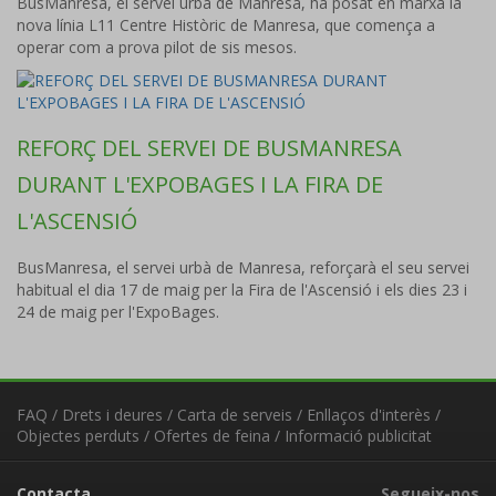
BusManresa, el servei urbà de Manresa, ha posat en marxa la
nova línia L11 Centre Històric de Manresa, que comença a
operar com a prova pilot de sis mesos.
REFORÇ DEL SERVEI DE BUSMANRESA
DURANT L'EXPOBAGES I LA FIRA DE
L'ASCENSIÓ
BusManresa, el servei urbà de Manresa, reforçarà el seu servei
habitual el dia 17 de maig per la Fira de l'Ascensió i els dies 23 i
24 de maig per l'ExpoBages.
FAQ
/
Drets i deures
/
Carta de serveis
/
Enllaços d'interès
/
Objectes perduts
/
Ofertes de feina
/
Informació publicitat
Contacta
Segueix-nos