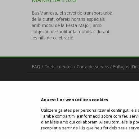
BusManresa, el servei de transport urbà
de la ciutat, ofereix horaris especials
amb motiu de la Festa Major, amb
l'objectiu de facilitar la mobilitat durant
les nits de celebració.
FAQ
/
Drets i deures
/
Carta de serveis
/
Enllaços d'in
Contacta
manresabus.com
C/ ARTÉS, 15 - 08243 Manresa
Aquest lloc web utilitza cookies
93 875 71 50
urba@manresabus.com
Utilitzem galetes per personalitzar el contingut i els a
També compartim la informació sobre com feu servir e
Servei ofert per:
d'anàlisis amb qui col·laborem. Al seu torn, ells la
recopilat a partir de l'ús que heu fet dels seus serve
Condicions generals i política de privadesa
/
Política 