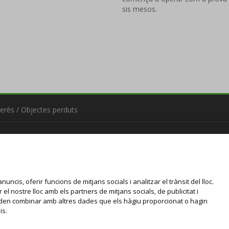
sis mesos.
terès
/
Objectes perduts
nuncis, oferir funcions de mitjans socials i analitzar el trànsit del lloc.
l nostre lloc amb els partners de mitjans socials, de publicitat i
 poden combinar amb altres dades que els hàgiu proporcionat o hagin
is.
de cookies