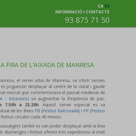
CA
ES
INFORMACIÓ I CONTACTE
93 875 71 50
LA FIRA DE L'AIXADA DE MANRESA
resa, el servei urbà de Manresa, va oferir serveis
es poguessin desplaçar al centre de la ciutat i gaudir
icional mercat que commemorava el passat medieval de
al − Estacions)
va augmentar la freqüència de pas,
 7.50h a 23.20h
. Aquest servei especial es va
tual de les línies
FB (Festius Balconada)
i
FP (Festius
 festius circulen cada 40 minuts.
passatgers també es van poder desplaçar amb la línia
els diumenges i festius ofereix tres expedicions al matí