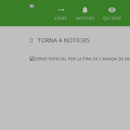
trending_flat
notifications
visibility
LÍNIES
NOTÍCIES
QUI SOM
TORNA A NOTÍCIES