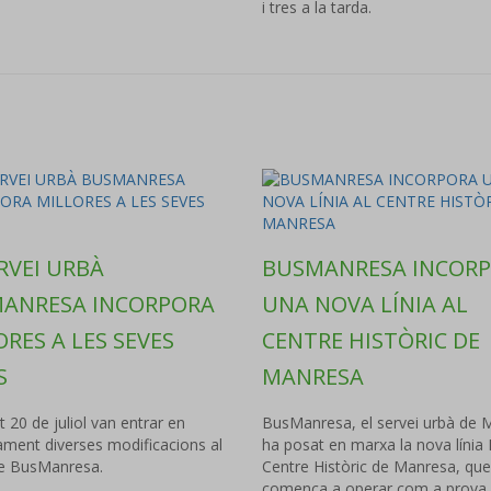
i tres a la tarda.
RVEI URBÀ
BUSMANRESA INCOR
ANRESA INCORPORA
UNA NOVA LÍNIA AL
RES A LES SEVES
CENTRE HISTÒRIC DE
S
MANRESA
t 20 de juliol van entrar en
BusManresa, el servei urbà de 
ament diverses modificacions al
ha posat en marxa la nova línia
de BusManresa.
Centre Històric de Manresa, que
comença a operar com a prova p