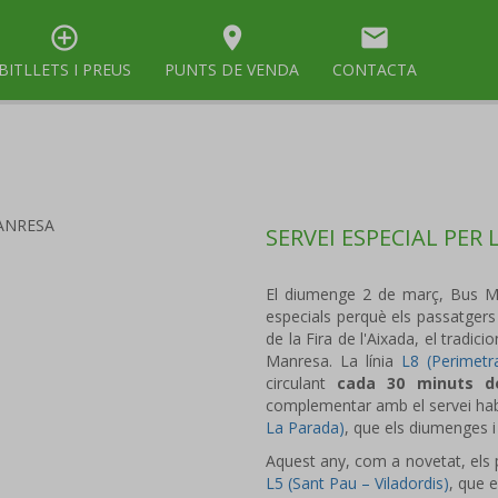
control_point
room
mail
BITLLETS I PREUS
PUNTS DE VENDA
CONTACTA
SERVEI ESPECIAL PER 
El diumenge 2 de març, Bus Man
especials perquè els passatgers 
de la Fira de l'Aixada, el trad
Manresa. La línia
L8 (Perimetr
circulant
cada 30 minuts de
complementar amb el servei habi
La Parada)
, que els diumenges i
Aquest any, com a novetat, els 
L5 (Sant Pau – Viladordis)
, que 