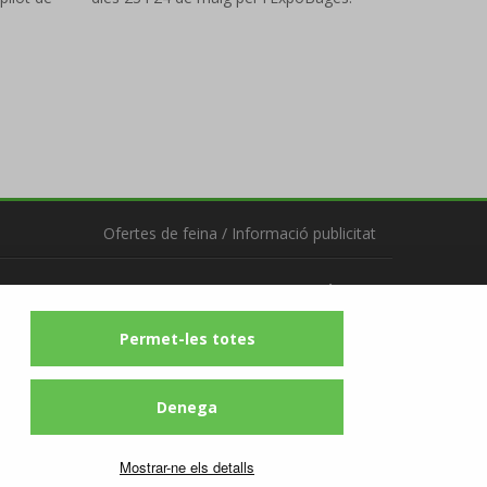
Ofertes de feina
/
Informació publicitat
Segueix-nos
Permet-les totes
Denega
Mostrar-ne els detalls